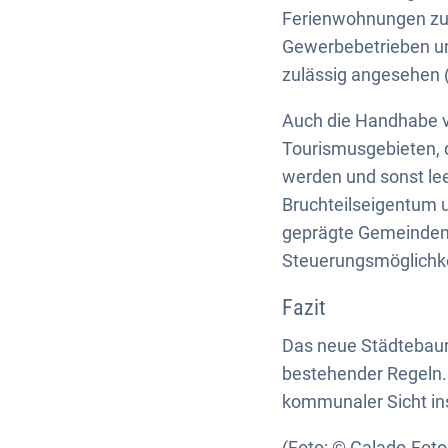
Ferienwohnungen zul
Gewerbebetrieben un
zulässig angesehen 
Auch die Handhabe v
Tourismusgebieten,
werden und sonst lee
Bruchteilseigentum u
geprägte Gemeinden,
Steuerungsmöglichke
Fazit
Das neue Städtebaure
bestehender Regeln.
kommunaler Sicht i
(Foto: © Calado-Foto