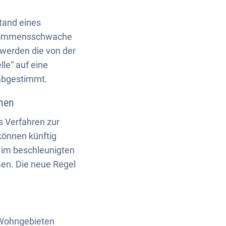
stand eines
nkommensschwache
 werden die von der
e“ auf eine
 abgestimmt.
chen
s Verfahren zur
önnen künftig
 im beschleunigten
ßen. Die neue Regel
 Wohngebieten