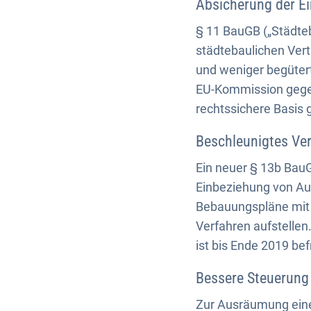
Absicherung der E
§ 11 BauGB („Städteb
städtebaulichen Ve
und weniger begütert
EU-Kommission gege
rechtssichere Basis 
Beschleunigtes Ver
Ein neuer § 13b Bau
Einbeziehung von A
Bebauungspläne mit 
Verfahren aufstellen
ist bis Ende 2019 befr
Bessere Steuerung
Zur Ausräumung eine