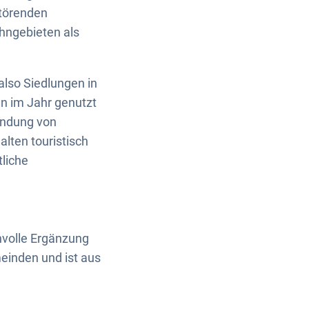
störenden
hngebieten als
lso Siedlungen in
 im Jahr genutzt
ündung von
lten touristisch
liche
nvolle Ergänzung
einden und ist aus