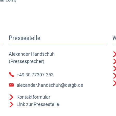
Pressestelle
W
Alexander
Alexander Handschuh (Pressesprecher)
Handschuh
(Pressesprecher)
+49 30 77307-253
alexander.handschuh@dstgb.de
Kontaktformular
Link zur Pressestelle