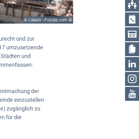
© Calado - Fotolia.com
urecht und zur
2017 umzusetzende
 Städten und
sammenfassen:
kanntmachung der
einde einzustellen
ie) zugänglich zu
n für die