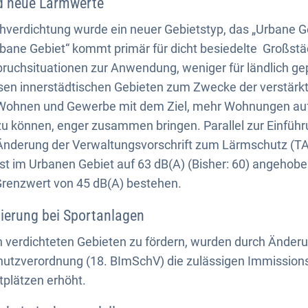
d neue Lärmwerte
hverdichtung wurde ein neuer Gebietstyp, das „Urbane G
bane Gebiet“ kommt primär für dicht besiedelte Großstä
ruchsituationen zur Anwendung, weniger für ländlich g
esen innerstädtischen Gebieten zum Zwecke der verstärk
ohnen und Gewerbe mit dem Ziel, mehr Wohnungen auf 
zu können, enger zusammen bringen. Parallel zur Einfüh
 Änderung der Verwaltungsvorschrift zum Lärmschutz (TA
st im Urbanen Gebiet auf 63 dB(A) (Bisher: 60) angehob
 Grenzwert von 45 dB(A) bestehen.
ierung bei Sportanlagen
 verdichteten Gebieten zu fördern, wurden durch Änder
utzverordnung (18. BImSchV) die zulässigen Immission
tplätzen erhöht.