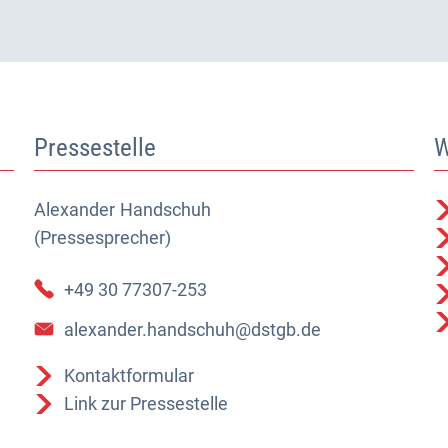
Pressestelle
W
Alexander
Alexander Handschuh (Pressesprecher)
Handschuh
(Pressesprecher)
+49 30 77307-253
alexander.handschuh@dstgb.de
Kontaktformular
Link zur Pressestelle