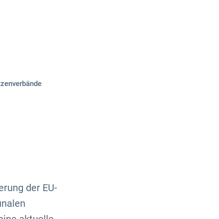
Über uns
Kontakt
tzenverbände
r
erung der EU-
unalen