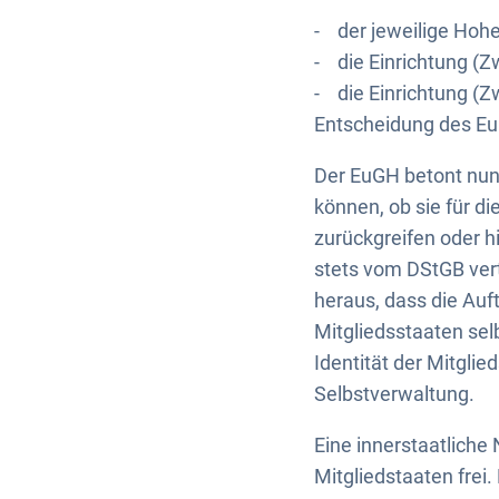
- der jeweilige Hohe
- die Einrichtung (Z
- die Einrichtung (Z
Entscheidung des E
Der EuGH betont nun
können, ob sie für d
zurückgreifen oder h
stets vom DStGB vert
heraus, dass die Auf
Mitgliedsstaaten selb
Identität der Mitgli
Selbstverwaltung.
Eine innerstaatlich
Mitgliedstaaten fre