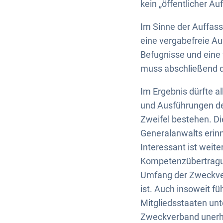
kein „öffentlicher A
Im Sinne der Auffas
eine vergabefreie A
Befugnisse und eine 
muss abschließend du
Im Ergebnis dürfte a
und Ausführungen de
Zweifel bestehen. D
Generalanwalts erin
Interessant ist weit
Kompetenzübertragu
Umfang der Zweckve
ist. Auch insoweit f
Mitgliedsstaaten unt
Zweckverband unerhe