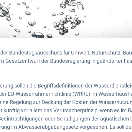
t der Bundestagsausschuss für Umwelt, Naturschutz, Ba
em Gesetzentwurf der Bundesregierung in geänderter F
rung sollen die Begriffsdefinitionen der Wasserdienstle
er EU-Wasserrahmenrichtlinie (WRRL) im Wasserhausha
 eine Regelung zur Deckung der Kosten der Wassernut
t künftig vor allem das Verursacherprinzip, wenn es im
eeinträchtigungen oder Schädigungen der aquatischen
rung im Abwasserabgabengesetz vorgesehen: Es soll der