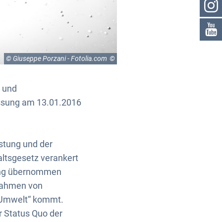
© Giuseppe Porzani - Fotolia.com
u und
assung am 13.01.2016
istung und der
ltsgesetz verankert
zung übernommen
 Rahmen von
 Umwelt“ kommt.
 Status Quo der