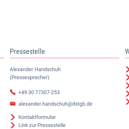
Pressestelle
W
Alexander
Alexander Handschuh (Pressesprecher)
Handschuh
(Pressesprecher)
+49 30 77307-253
alexander.handschuh@dstgb.de
Kontaktformular
Link zur Pressestelle