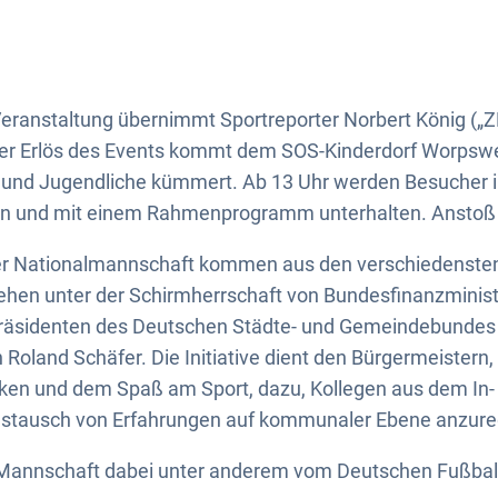
Veranstaltung übernimmt Sportreporter Norbert König („
 Der Erlös des Events kommt dem SOS-Kinderdorf Worpswe
r und Jugendliche kümmert. Ab 13 Uhr werden Besucher i
 und mit einem Rahmenprogramm unterhalten. Anstoß i
er Nationalmannschaft kommen aus den verschiedensten
ehen unter der Schirmherrschaft von Bundesfinanzminis
räsidenten des Deutschen Städte- und Gemeindebundes
Roland Schäfer. Die Initiative dient den Bürgermeistern
ken und dem Spaß am Sport, dazu, Kollegen aus dem In
ustausch von Erfahrungen auf kommunaler Ebene anzure
e Mannschaft dabei unter anderem vom Deutschen Fußball