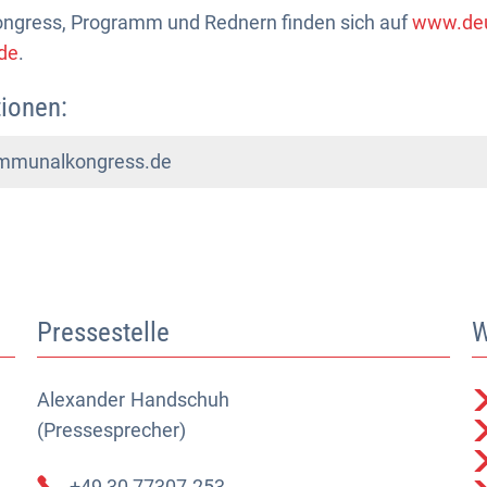
Kongress, Programm und Rednern finden sich auf
www.deu
de
.
ionen:
mmunalkongress.de
Pressestelle
W
Alexander
Alexander Handschuh (Pressesprecher)
Handschuh
(Pressesprecher)
+49 30 77307-253