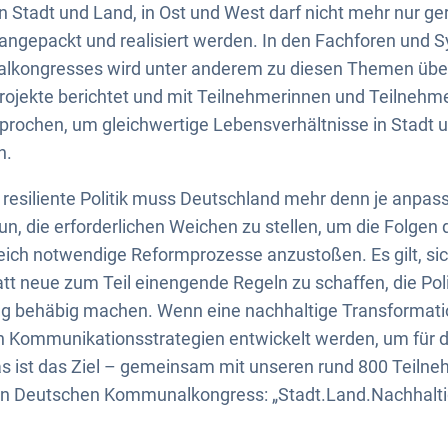
n Stadt und Land, in Ost und West darf nicht mehr nur g
angepackt und realisiert werden. In den Fachforen und 
kongresses wird unter anderem zu diesen Themen über 
jekte berichtet und mit Teilnehmerinnen und Teilnehme
rochen, um gleichwertige Lebensverhältnisse in Stadt u
n.
, resiliente Politik muss Deutschland mehr denn je anpas
t nun, die erforderlichen Weichen zu stellen, um die Folgen 
eich notwendige Reformprozesse anzustoßen. Es gilt, si
tt neue zum Teil einengende Regeln zu schaffen, die Poli
g behäbig machen. Wenn eine nachhaltige Transformatio
en Kommunikationsstrategien entwickelt werden, um für
s ist das Ziel – gemeinsam mit unseren rund 800 Teiln
en Deutschen Kommunalkongress: „Stadt.Land.Nachhaltig