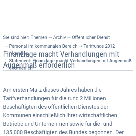
Sie sind hier:
Themen
Archiv
Öffentlicher Dienst
Personal im kommunalen Bereich
Tarifrunde 2012
Statement:
Finanzlage macht Verhandlungen mit
Aktuelles
Statement: Finanzlage macht Verhandlungen mit Augenmaß
Finanzlage
Augenmaß erforderlich
erforderlich
macht
Verhandlungen
Am ersten März dieses Jahres haben die
mit
Tarifverhandlungen für die rund 2 Millionen
Beschäftigten des öffentlichen Dienstes der
Augenmaß
Kommunen einschließlich ihrer wirtschaftlichen
erforderlich
Betriebe und Unternehmen sowie für die rund
135.000 Beschäftigten des Bundes begonnen. Der