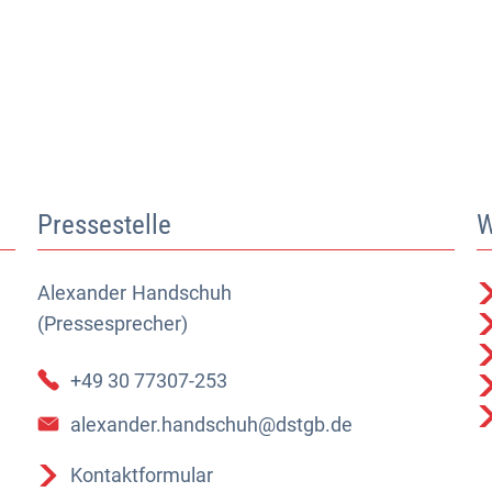
Pressestelle
W
Alexander
Alexander Handschuh (Pressesprecher)
Handschuh
(Pressesprecher)
+49 30 77307-253
alexander.handschuh@dstgb.de
Kontaktformular