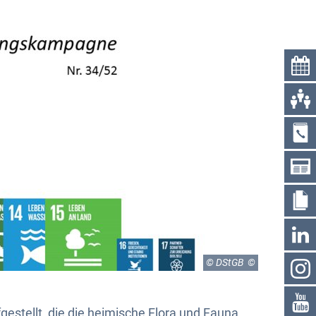
© DStGB
estellt, die die heimische Flora und Fauna