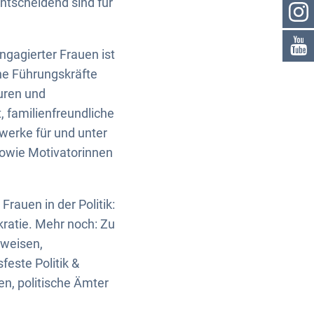
entscheidend sind für
engagierter Frauen ist
he Führungskräfte
uren und
 familienfreundliche
werke für und unter
owie Motivatorinnen
rauen in der Politik:
kratie. Mehr noch: Zu
tweisen,
feste Politik &
n, politische Ämter