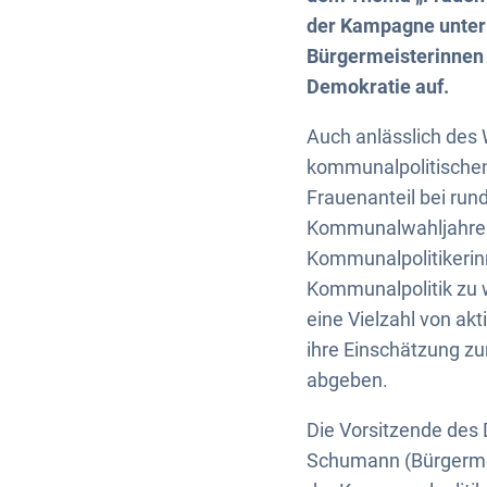
der Kampagne unter 
Bürgermeisterinnen 
Demokratie auf.
Auch anlässlich des W
kommunalpolitischen 
Frauenanteil bei ru
Kommunalwahljahres 
Kommunalpolitikerinn
Kommunalpolitik zu 
eine Vielzahl von ak
ihre Einschätzung z
abgeben.
Die Vorsitzende des
Schumann (Bürgermei